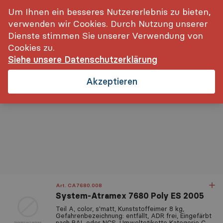
inkl. MwSt.
Login
Um Ihnen ein besseres Nutzererlebnis zu bieten,
verwenden wir Cookies. Durch Nutzung unserer
Dienste stimmen Sie unserer Verwendung von
Cookies zu.
Siehe unsere Datenschutzerklärung
Startseite
Reinigung, Pflege- und Schutzbehandlungen
2
Akzeptieren
Art. CA7680.008
System-Atramex 7680 Poly ES 2005
Relevanz
Teil A, color, s'matt, Kunststoffeimer 8 kg,
Gefahrenbezeichnung: entfällt, ADR frei, Eingefärbt
nach RAL oder NCS, Umweltetikette Kategorie C