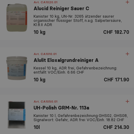
Art. CA1020.01
Alucid Reiniger Sauer C
Kanister 10 kg, UN-Nr. 3265 ätzender saurer
organischer flüssiger Stoff, n.a.g. Salpetersäure,
Kl.8.II ADR
10 kg
CHF 182.70
Art. CA1010.01
Alulit Eloxalgrundreiniger A
Kessel 10 kg, ADR frei, Gefahrenbezeichnung:
entfällt VOC/Einh. 6.66 CHF
10 kg
CHF 171.90
Art. CA1050.01
UH-Polish GRM-Nr. 113a
Kanister 10 l, Gefahrenbezeichnung:GHS02, GHS08,
Signalwort: Gefahr, ADR frei VOC/Einh. 18.82 CHF
10l
CHF 214.30