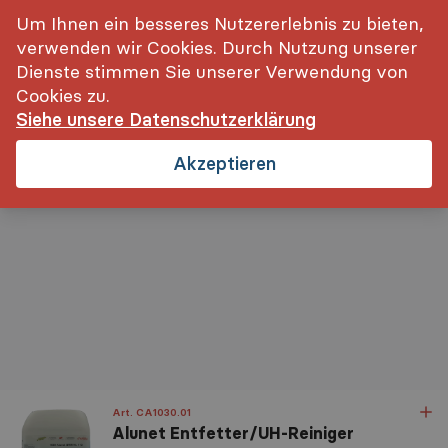
inkl. MwSt.
Login
Um Ihnen ein besseres Nutzererlebnis zu bieten,
verwenden wir Cookies. Durch Nutzung unserer
Dienste stimmen Sie unserer Verwendung von
Cookies zu.
Siehe unsere Datenschutzerklärung
Startseite
Reinigung, Pflege- und Schutzbehandlungen
R
Akzeptieren
Art. CA1030.01
Alunet Entfetter/UH-Reiniger
Relevanz