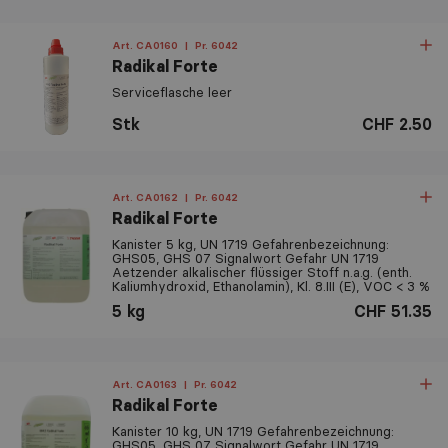
Art. CA0160
|
Pr. 6042
Radikal Forte
Serviceflasche leer
Stk
CHF 2.50
Art. CA0162
|
Pr. 6042
Radikal Forte
Kanister 5 kg, UN 1719 Gefahrenbezeichnung:
GHS05, GHS 07 Signalwort Gefahr UN 1719
Aetzender alkalischer flüssiger Stoff n.a.g. (enth.
Kaliumhydroxid, Ethanolamin), Kl. 8.III (E), VOC < 3 %
5 kg
CHF 51.35
Art. CA0163
|
Pr. 6042
Radikal Forte
Kanister 10 kg, UN 1719 Gefahrenbezeichnung:
GHS05, GHS 07 Signalwort Gefahr UN 1719