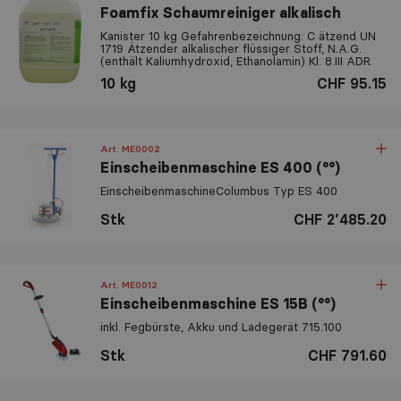
Foamfix Schaumreiniger alkalisch
Kanister 10 kg Gefahrenbezeichnung: C ätzend UN
1719 Ätzender alkalischer flüssiger Stoff, N.A.G.
(enthält Kaliumhydroxid, Ethanolamin) Kl. 8.III ADR
10 kg
CHF 95.15
Art. ME0002
Einscheibenmaschine ES 400 (°°)
EinscheibenmaschineColumbus Typ ES 400
Stk
CHF 2’485.20
Art. ME0012
Einscheibenmaschine ES 15B (°°)
inkl. Fegbürste, Akku und Ladegerät 715.100
Stk
CHF 791.60