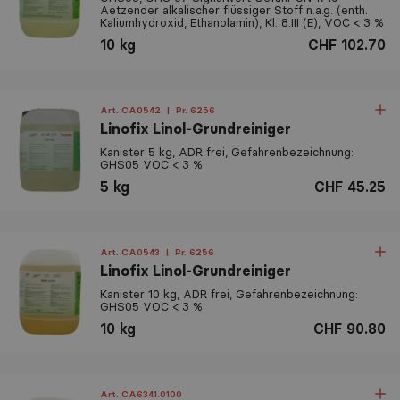
Aetzender alkalischer flüssiger Stoff n.a.g. (enth.
Kaliumhydroxid, Ethanolamin), Kl. 8.III (E), VOC < 3 %
10 kg
CHF 102.70
Art. CA0542
|
Pr. 6256
Linofix Linol-Grundreiniger
Kanister 5 kg, ADR frei, Gefahrenbezeichnung:
GHS05 VOC < 3 %
5 kg
CHF 45.25
Art. CA0543
|
Pr. 6256
Linofix Linol-Grundreiniger
Kanister 10 kg, ADR frei, Gefahrenbezeichnung:
GHS05 VOC < 3 %
10 kg
CHF 90.80
Art. CA6341.0100