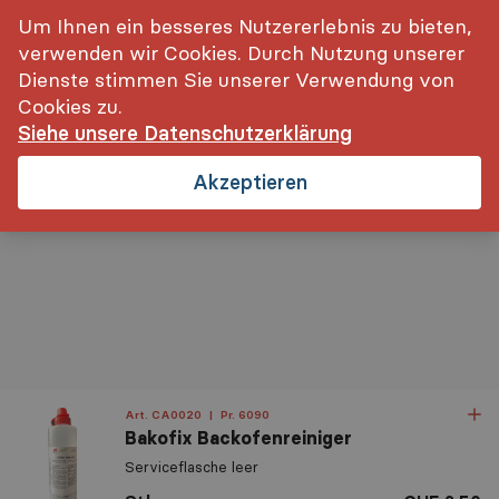
inkl. MwSt.
Login
Um Ihnen ein besseres Nutzererlebnis zu bieten,
verwenden wir Cookies. Durch Nutzung unserer
Dienste stimmen Sie unserer Verwendung von
Cookies zu.
Siehe unsere Datenschutzerklärung
Startseite
Staubsauger/Geräte
Akzeptieren
Art. CA0020
|
Pr. 6090
Bakofix Backofenreiniger
Relevanz
Serviceflasche leer