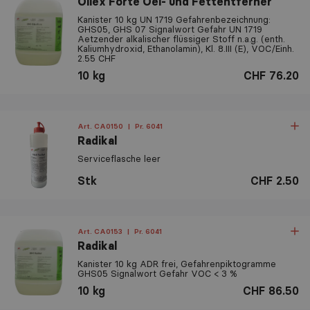
Oilex Forte Oel- und Fettentferner
Kanister 10 kg UN 1719 Gefahrenbezeichnung:
GHS05, GHS 07 Signalwort Gefahr UN 1719
Aetzender alkalischer flüssiger Stoff n.a.g. (enth.
Kaliumhydroxid, Ethanolamin), Kl. 8.III (E), VOC/Einh.
2.55 CHF
10 kg
CHF 76.20
Art. CA0150
|
Pr. 6041
Radikal
Serviceflasche leer
Stk
CHF 2.50
Art. CA0153
|
Pr. 6041
Radikal
Kanister 10 kg ADR frei, Gefahrenpiktogramme
GHS05 Signalwort Gefahr VOC < 3 %
10 kg
CHF 86.50