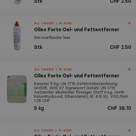
Stk
CHF 2.50
Art. CA0130
|
Pr. 6043
Oilex Forte Oel- und Fettentferner
Serviceflasche leer
Stk
CHF 2.50
Art. CA0132
|
Pr. 6043
Oilex Forte Oel- und Fettentferner
Kanister 5 kg, UN 1719 Gefahrenbezeichnung:
GHS05, GHS 07 Signalwort Gefahr UN 1719
Aetzender alkalischer flüssiger Stoff n.a.g. (enth.
Kaliumhydroxid, Ethanolamin), Kl. 8.III (E), VOC/Einh.
1.28 CHF
5 kg
CHF 38.10
Art. CA0133
|
Pr. 6043