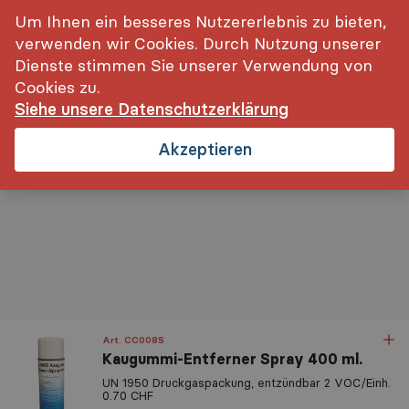
inkl. MwSt.
Login
Um Ihnen ein besseres Nutzererlebnis zu bieten,
verwenden wir Cookies. Durch Nutzung unserer
Dienste stimmen Sie unserer Verwendung von
Cookies zu.
Siehe unsere Datenschutzerklärung
Startseite
Reinigung, Pflege- und Schutzbehandlungen
T
Akzeptieren
Art. CC008S
Kaugummi-Entferner Spray 400 ml.
Relevanz
UN 1950 Druckgaspackung, entzündbar 2 VOC/Einh.
0.70 CHF