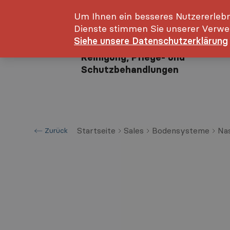
Um Ihnen ein besseres Nutzererlebn
Über uns
Blog
Unser Team
Dienste stimmen Sie unserer Verwe
Siehe unsere Datenschutzerklärung
Reinigung, Pflege- und
Schutzbehandlungen
Startseite
Sales
Bodensysteme
Na
Zurück