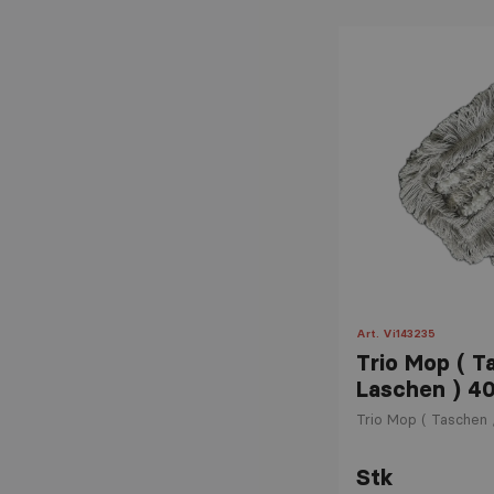
smöppe
Art. Vi143235
Trio Mop ( T
Laschen ) 4
Trio Mop ( Taschen 
Stk