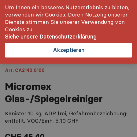
inkl. MwSt.
Login
Um Ihnen ein besseres Nutzererlebnis zu bieten,
verwenden wir Cookies. Durch Nutzung unserer
Startseite
Micromex Glas-/Spiegelreiniger
Dienste stimmen Sie unserer Verwendung von
Cookies zu.
Siehe unsere Datenschutzerklärung
Akzeptieren
Art. CA2140.0100
Micromex
Glas-/Spiegelreiniger
Kanister 10 kg, ADR frei, Gefahrenbezeichnung:
entfällt, VOC/Einh. 5.10 CHF
CHF 45.40