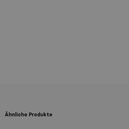
SDB Michromex
Glas-/Spiegelreiniger
.pdf 73.74 KB
FDS Micromex
Glas-/Spiegelreiniger
.pdf 71.63 KB
Ähnliche Produkte