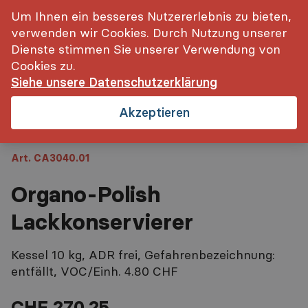
inkl. MwSt.
Login
Um Ihnen ein besseres Nutzererlebnis zu bieten,
verwenden wir Cookies. Durch Nutzung unserer
Startseite
Organo-Polish Lackkonservierer
Dienste stimmen Sie unserer Verwendung von
Cookies zu.
Siehe unsere Datenschutzerklärung
Akzeptieren
Art. CA3040.01
Organo-Polish
Lackkonservierer
Kessel 10 kg, ADR frei, Gefahrenbezeichnung:
entfällt, VOC/Einh. 4.80 CHF
CHF 270.25