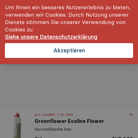
inkl. MwSt.
Login
Um Ihnen ein besseres Nutzererlebnis zu bieten,
verwenden wir Cookies. Durch Nutzung unserer
Dienste stimmen Sie unserer Verwendung von
Cookies zu.
Siehe unsere Datenschutzerklärung
Startseite
Reinigung, Pflege- und Schutzbehandlungen
U
Akzeptieren
Art. CA0430
|
Pr. 2159
Greenflower Ecoline Flower
Relevanz
Serviceflasche leer.