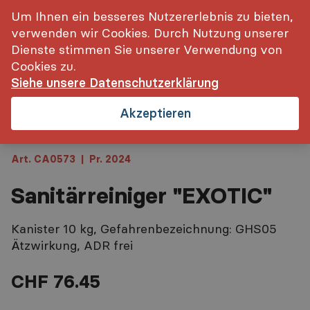
inkl. MwSt.
Login
Um Ihnen ein besseres Nutzererlebnis zu bieten,
verwenden wir Cookies. Durch Nutzung unserer
Startseite
Sanitärreiniger "EXOTIC"
Dienste stimmen Sie unserer Verwendung von
Cookies zu.
Siehe unsere Datenschutzerklärung
Akzeptieren
Art. CA0573
|
Pr. 2024
Sanitärreiniger "EXOTIC"
Kanister 10 kg, Gefahrenbezeichnung: GHS05
Ätzwirkung, ADR frei
CHF 76.45